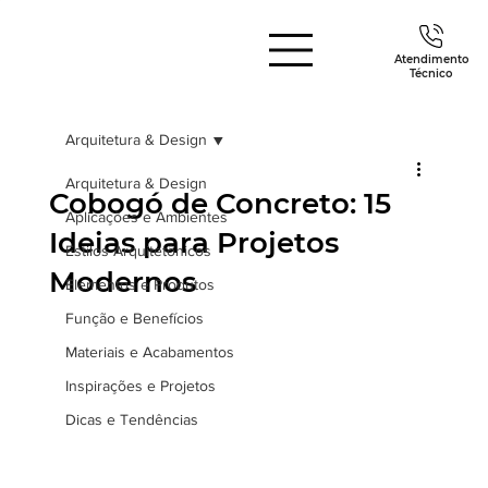
Atendimento
Técnico
Arquitetura & Design
Arquitetura & Design
Cobogó de Concreto: 15
Aplicações e Ambientes
Ideias para Projetos
Estilos Arquitetônicos
Modernos
Elementos e Produtos
Função e Benefícios
Materiais e Acabamentos
Inspirações e Projetos
Dicas e Tendências