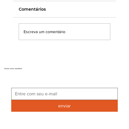
Comentários
Escreva um comentário
Como instalar cobogós de concreto:
Paredes até 1,80 m
Assine nossa newsletter
enviar