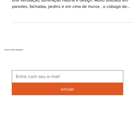
O cobogó de concreto é um elemento arquitetônico versátil que
une ventilação, iluminação natural e design. Muito utilizado em
paredes, fachadas, jardins e em cima de muros , o cobogó de
cimento pode ser mantido no acabamento natural ou pintado,
dependendo do estilo do projeto. Neste artigo, você vai
aprender como pintar corretamente o cobogó de cimento ,
entender as vantagens do acabamento natural e saber o que
aplicar caso não queira pintar — tudo com foco em durabilidade,
Assine nossa newsletter
enviar