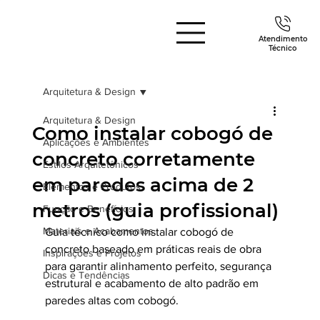
Atendimento
Técnico
Arquitetura & Design
Arquitetura & Design
Como instalar cobogó de
Aplicações e Ambientes
concreto corretamente
Estilos Arquitetônicos
em paredes acima de 2
Elementos e Produtos
metros (guia profissional)
Função e Benefícios
Materiais e Acabamentos
Guia técnico como instalar cobogó de 
concreto baseado em práticas reais de obra 
Inspirações e Projetos
para garantir alinhamento perfeito, segurança 
Dicas e Tendências
estrutural e acabamento de alto padrão em 
paredes altas com cobogó.