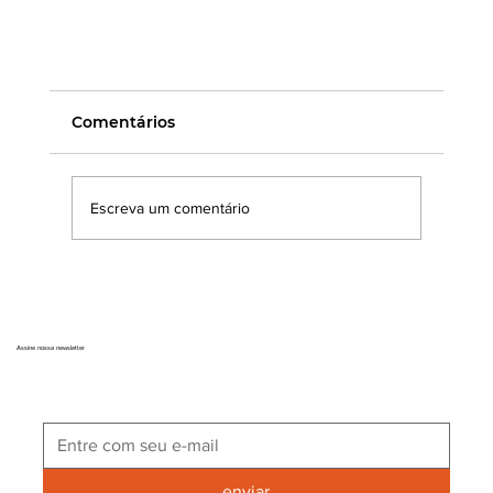
Comentários
Escreva um comentário
Assine nossa newsletter
Como instalar cobogós de concreto:
Paredes até 1,80 m
enviar