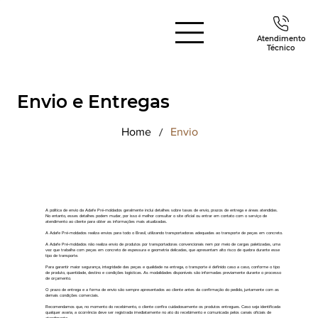
Atendimento
Técnico
Envio e Entregas
/
Home
Envio
A política de envio da Adafe Pré-moldados geralmente inclui detalhes sobre taxas de envio, prazos de entrega e áreas atendidas.
No entanto, esses detalhes podem mudar, por isso é melhor consultar o site oficial ou entrar em contato com o serviço de
atendimento ao cliente para obter as informações mais atualizadas.
A Adafe Pré-moldados realiza envios para todo o Brasil, utilizando transportadoras adequadas ao transporte de peças em concreto.
A Adafe Pré-moldados não realiza envio de produtos por transportadoras convencionais nem por meio de cargas paletizadas, uma
vez que trabalha com peças em concreto de espessura e geometria delicadas, que apresentam alto risco de quebra durante esse
tipo de transporte.
Para garantir maior segurança, integridade das peças e qualidade na entrega, o transporte é definido caso a caso, conforme o tipo
de produto, quantidade, destino e condições logísticas. As modalidades disponíveis são informadas previamente durante o processo
de orçamento.
O prazo de entrega e a forma de envio são sempre apresentados ao cliente antes da confirmação do pedido, juntamente com as
demais condições comerciais.
Recomendamos que, no momento do recebimento, o cliente confira cuidadosamente os produtos entregues. Caso seja identificada
qualquer avaria, a ocorrência deve ser registrada imediatamente no ato do recebimento e comunicada pelos canais oficiais de
atendimento.