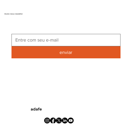
orientações técnicas claras tanto para profissionais quanto para
quem está construindo ou reformando. Antes de aprender como
instalar cobogós de concreto , é importante entender quem está
ori
Assine nossa newsletter
enviar
adafe