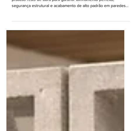
Guia técnico como instalar cobogó de concreto baseado em
práticas reais de obra para garantir alinhamento perfeito,
segurança estrutural e acabamento de alto padrão em paredes
altas com cobogó. Como Instalar cobogóde concreto acima de 2
metros exige mais cuidado O cobogó de concreto é uma
solução arquitetônica muito valorizada por permitir ventilação,
entrada de luz natural e estética marcante em projetos
residenciais e comerciais. Porém, quando a parede ultrapassa 2
metros d