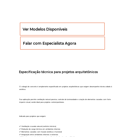
Ver Modelos Disponíveis
Falar com Especialista Agora
Especificação técnica para projetos arquitetônicos
O cobogó de concreto é amplamente especificado em projetos arquitetônicos que exigem desempenho técnico aliado à
estética.
Sua aplicação permite ventilação natural passiva, controle de luminosidade e criação de elementos vazados com forte
impacto visual, sendo ideal para projetos contemporâneos.
Indicado para projetos que exigem:
✔ Ventilação cruzada natural (conforto térmico)
✔ Redução de carga térmica em ambientes internos
✔ Elementos vazados com função estética e funcional
✔ Integração entre ambientes internos e externos