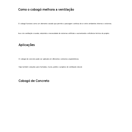
Como o cobogó melhora a ventilação
O cobogó funciona como um elemento vazado que permite a passagem contínua de ar entre ambientes internos e externos.
Isso cria ventilação cruzada, reduzindo a necessidade de sistemas artificiais e aumentando a eficiência térmica do projeto.
Aplicações
O cobogó de concreto pode ser aplicado em diferentes contextos arquitetônicos.
Veja também soluções para fachadas, muros, jardins e projetos de ventilação natural.
Cobogó de Concreto