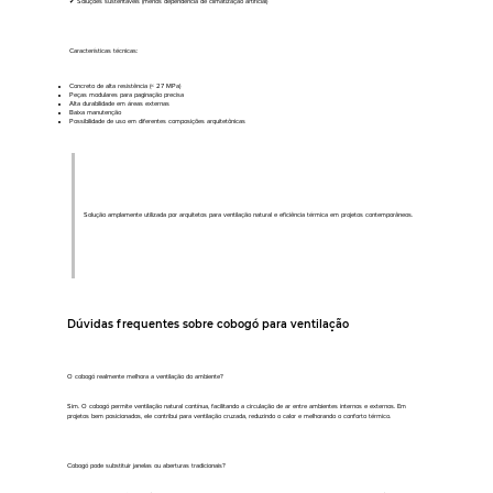
✔ Soluções sustentáveis (menos dependência de climatização artificial)
Características técnicas:
Concreto de alta resistência (≈ 27 MPa)
Peças modulares para paginação precisa
Alta durabilidade em áreas externas
Baixa manutenção
Possibilidade de uso em diferentes composições arquitetônicas
Solução amplamente utilizada por arquitetos para ventilação natural e eficiência térmica em projetos contemporâneos.
Dúvidas frequentes sobre cobogó para ventilação
O cobogó realmente melhora a ventilação do ambiente?
Sim. O cobogó permite ventilação natural contínua, facilitando a circulação de ar entre ambientes internos e externos. Em
projetos bem posicionados, ele contribui para ventilação cruzada, reduzindo o calor e melhorando o conforto térmico.
Cobogó pode substituir janelas ou aberturas tradicionais?