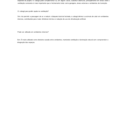
Depende do projeto. O cobogó pode complementar ou, em alguns casos, substituir aberturas, principalmente em áreas onde a
ventilação constante é mais importante que o fechamento total, como garagens, áreas externas e ambientes de transição.
O cobogó para jardim ajuda na ventilação?
Sim. Ao permitir a passagem de ar e reduzir o bloqueio total da fachada, o cobogó diminui o acúmulo de calor em ambientes
internos, contribuindo para maior eficiência térmica e redução do uso de climatização artificial.
Pode ser utilizado em ambientes internos?
Sim. É muito utilizado como divisória vazada entre ambientes, mantendo ventilação e iluminação natural sem comprometer a
integração dos espaços.