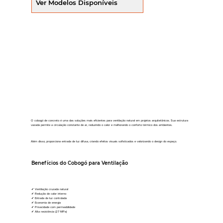
Ver Modelos Disponíveis
O cobogó de concreto é uma das soluções mais eficientes para ventilação natural em projetos arquitetônicos. Sua estrutura
vazada permite a circulação constante de ar, reduzindo o calor e melhorando o conforto térmico dos ambientes.
Além disso, proporciona entrada de luz difusa, criando efeitos visuais sofisticados e valorizando o design do espaço.
Benefícios do Cobogó para Ventilação
✔ Ventilação cruzada natural
✔ Redução de calor interno
✔ Entrada de luz controlada
✔ Economia de energia
✔ Privacidade com permeabilidade
✔ Alta resistência (27 MPa)