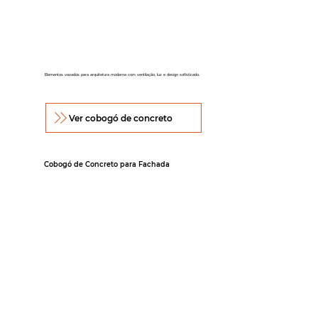
Elementos vazados para arquitetura moderna com ventilação, luz e design sofisticado.
Ver cobogó de concreto
Cobogó de Concreto para Fachada