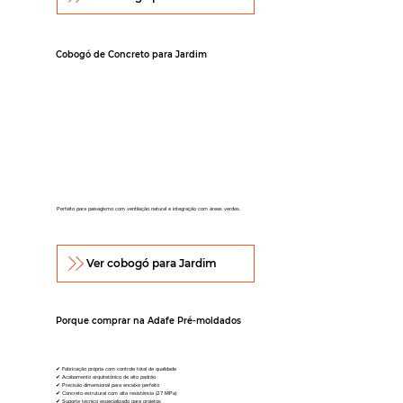
Cobogó de Concreto para Jardim
Perfeito para paisagismo com ventilação natural e integração com áreas verdes.
Ver cobogó para Jardim
Porque comprar na Adafe Pré-moldados
✔ Fabricação própria com controle total de qualidade
✔ Acabamento arquitetônico de alto padrão
✔ Precisão dimensional para encaixe perfeito
✔ Concreto estrutural com alta resistência (27 MPa)
✔ Suporte técnico especializado para projetos