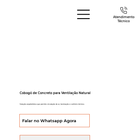
Atendimento
Técnico
Cobogó de Concreto para Ventilação Natural
Solução arquitetônica que permite circulação de ar, iluminação e conforto térmico.
Falar no Whatsapp Agora