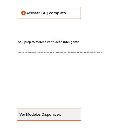
Acessar FAQ completo
Seu projeto merece ventilação inteligente
Fale com um especialista e descubra como aplicar cobogós com eficiência térmica e resultado arquitetônico superior.
Ver Modelos Disponíveis