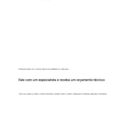
Produção própria com controle rigoroso de qualidade em cada peça.
Fale com um especialista e receba um orçamento técnico
Envie seu projeto ou ideia e receba orientação completa sobre o melhor cobogó para ventilação, aplicação e instalação.