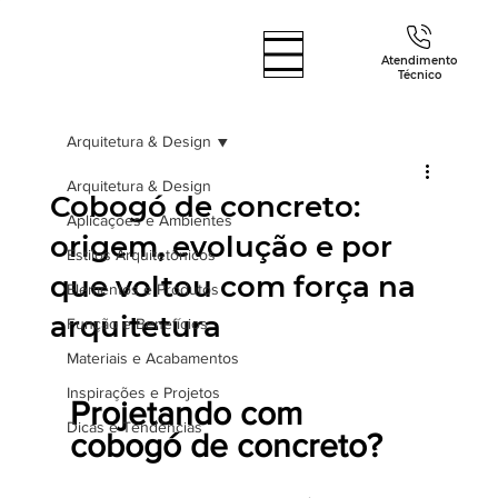
Atendimento
Técnico
Arquitetura & Design
Arquitetura & Design
Cobogó de concreto:
Aplicações e Ambientes
origem, evolução e por
Estilos Arquitetônicos
que voltou com força na
Elementos e Produtos
arquitetura
Função e Benefícios
Materiais e Acabamentos
Inspirações e Projetos
Projetando com 
Dicas e Tendências
cobogó de concreto?