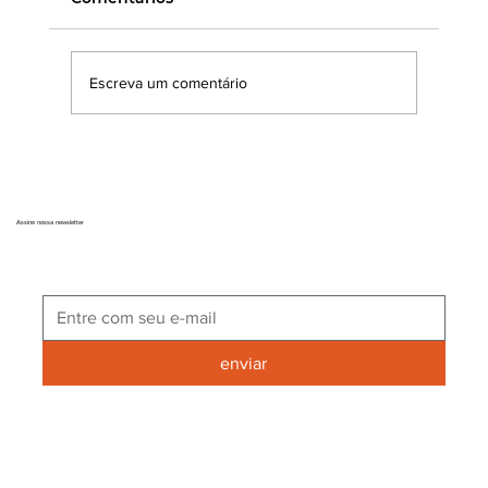
Escreva um comentário
Como instalar cobogó de concreto
corretamente em paredes acima de
2 metros (guia profissional)
Assine nossa newsletter
enviar