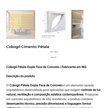
Cobogó Cimento Pétala
SKU
SKU:
CB27
CB27
Preço
R$ 0,00
Cobogó Pétala Dupla Face de Concreto | Fabricante em MG
Descrição do produto
O
Cobogó Pétala Dupla Face de Concreto
é um elemento vazado
arquitetônico desenvolvido para aplicações que exigem
controle de luz
natural, ventilação e composição estética contemporânea
. Produzido
em concreto arquitetônico de alta resistência, o produto combina
desempenho técnico, precisão dimensional e linguagem formal