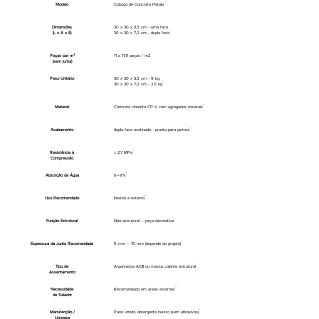
Modelo
Cobogó de Concreto Pétala
Dimensões
30 x 30 x 3,5 cm - uma face
(L x A x E)
30 x 30 x 7,0 cm - dupla face
Peças por m²
11 a 11,11 peças / m2
(sem junta)
Peso Unitário
30 x 30 x 3,5 cm - 9 kg
30 x 30 x 7,0 cm - 20 kg
Material
Concreto cimento CP-V com agregados minerais
Acabamento
dupla face acetinado - pronto para pintura
Resistência à
≥ 27 MPa
Compressão
Absorção de Água
6–9%
Uso Recomendado
Interno e externo
Função Estrutural
Não estrutural – peça decorativa
Espessura da Junta Recomendada
5 mm – 10 mm (depende do projeto)
Tipo de
Argamassa ACIII ou massa colante estrutural
Assentamento
Necessidade
Recomendado em áreas externas
de Selador
Manutenção /
Pano úmido, detergente neutro (sem abrasivos)
Limpeza