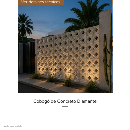
Ver detalhes técnicos
Ver det
Cobogó de Concreto Diamante
Assine nossa newsletter