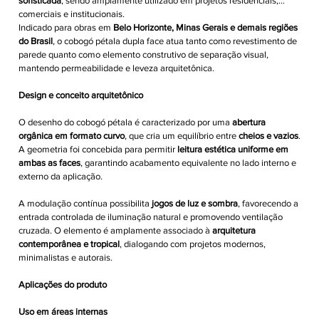
sofisticada
, sendo amplamente utilizado em projetos residenciais,
comerciais e institucionais.
Indicado para obras em
Belo Horizonte, Minas Gerais e demais regiões
do Brasil
, o cobogó pétala dupla face atua tanto como revestimento de
parede quanto como elemento construtivo de separação visual,
mantendo permeabilidade e leveza arquitetônica.
Design e conceito arquitetônico
O desenho do cobogó pétala é caracterizado por uma
abertura
orgânica em formato curvo
, que cria um equilíbrio entre
cheios e vazios
.
A geometria foi concebida para permitir
leitura estética uniforme em
ambas as faces
, garantindo acabamento equivalente no lado interno e
externo da aplicação.
A modulação contínua possibilita
jogos de luz e sombra
, favorecendo a
entrada controlada de iluminação natural e promovendo ventilação
cruzada. O elemento é amplamente associado à
arquitetura
contemporânea e tropical
, dialogando com projetos modernos,
minimalistas e autorais.
Aplicações do produto
Uso em áreas internas