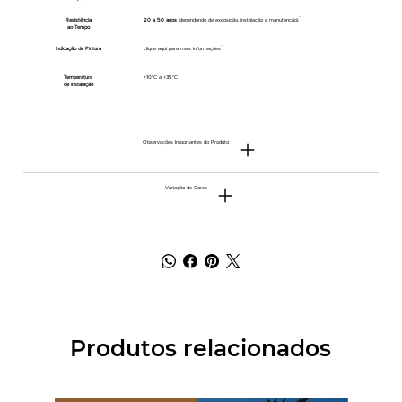
Resistência
20 a 50 anos
(dependendo de exposição, instalação e manutenção).
ao Tempo
Indicação de Pintura
clique aqui para mais informações
Temperatura
+10°C a +35°C
de Instalação
Observações Importantes do Produto
Variação de Cores
Produtos relacionados