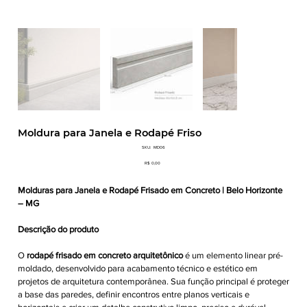
Moldura para Janela e Rodapé Friso
SKU
SKU:
MD06
MD06
Preço
R$ 0,00
Molduras para Janela e Rodapé Frisado em Concreto | Belo Horizonte
– MG
Descrição do produto
O
rodapé frisado em concreto arquitetônico
é um elemento linear pré-
moldado, desenvolvido para acabamento técnico e estético em
projetos de arquitetura contemporânea. Sua função principal é proteger
a base das paredes, definir encontros entre planos verticais e