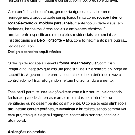
horizontais e criar um detalhe construtivo limpo, preciso e durável.
Com perfil frisado contínuo, geometria rigorosa e acabamento
homogêneo, o produto pode ser aplicado tanto como
rodapé interno
,
rodapé externo
ou
moldura para janela
, mantendo unidade visual em
fachadas, banheiros, áreas sociais e ambientes técnicos. É
amplamente especificado em projetos residenciais, comerciais e
institucionais em
Belo Horizonte – MG
, com fornecimento para outras
regiões do Brasil.
Design e conceito arquitetônico
O design do rodapé apresenta
forma linear retangular
, com friso
longitudinal negativo que cria um jogo sutil de luz e sombra ao longo da
superfície. A geometria é precisa, com cheios bem definidos e vazio
controlado no friso, reforçando a leitura horizontal do elemento.
Esse perfil permite uma relação direta com a luz natural, valorizando
fachadas, paredes internas e áreas molhadas sem interferir na
ventilação ou no desempenho do ambiente. O conceito está alinhado à
arquitetura contemporânea, minimalista e brutalista
, sendo compatível
com projetos que exigem linguagem construtiva honesta, técnica e
atemporal.
Aplicações do produto