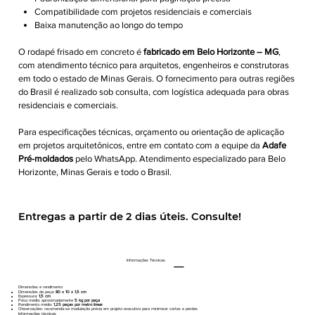
Compatibilidade com projetos residenciais e comerciais
Baixa manutenção ao longo do tempo
O rodapé frisado em concreto é
fabricado em Belo Horizonte – MG
,
com atendimento técnico para arquitetos, engenheiros e construtoras
em todo o estado de Minas Gerais. O fornecimento para outras regiões
do Brasil é realizado sob consulta, com logística adequada para obras
residenciais e comerciais.
Para especificações técnicas, orçamento ou orientação de aplicação
em projetos arquitetônicos, entre em contato com a equipe da
Adafe
Pré-moldados
pelo WhatsApp. Atendimento especializado para Belo
Horizonte, Minas Gerais e todo o Brasil.
Entregas a partir de 2 dias úteis. Consulte!
Informações Técnicas
Dimensões e rendimento
Dimensões da peça:
80 x 10 x 1,5 cm
Espessura:
1,5 cm
Peso médio: aproximadamente
5 kg por peça
Rendimento médio:
1,25 peças por metro linear
Observações: recomenda-se modulação prévia em projeto executivo para minimizar cortes e perdas
Informações técnicas