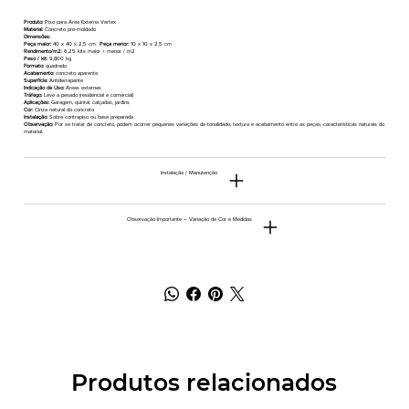
Produto:
Piso para Área Externa Vertex
Material:
Concreto pré-moldado
Dimensões:
Peça maior:
40 x 40 x 2,5 cm
Peça menor:
10 x 10 x 2,5 cm
Rendimento/m2:
6,25 kits maior + menor / m2
Peso / kit:
9,800 kg
Formato:
quadrado
Acabamento:
concreto aparente
Superfície:
Antiderrapante
Indicação de Uso:
Áreas externas
Tráfego:
Leve a pesado (residencial e comercial)
Aplicações:
Garagem, quintal, calçadas, jardins
Cor:
Cinza natural do concreto
Instalação:
Sobre contrapiso ou base preparada
Observação:
Por se tratar de concreto, podem ocorrer pequenas variações de tonalidade, textura e acabamento entre as peças, características naturais do
material.
Instalação / Manutenção
Observação Importante – Variação de Cor e Medidas
Produtos relacionados