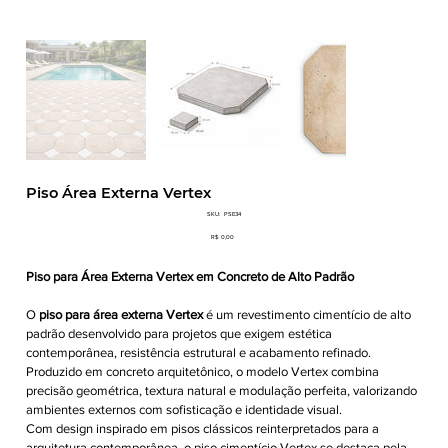
Piso Área Externa Vertex
SKU
SKU:
PSE34
PSE34
Preço
R$ 0,00
Piso para Área Externa Vertex em Concreto de Alto Padrão
O
piso para área externa Vertex
é um revestimento cimentício de alto
padrão desenvolvido para projetos que exigem estética
contemporânea, resistência estrutural e acabamento refinado.
Produzido em concreto arquitetônico, o modelo Vertex combina
precisão geométrica, textura natural e modulação perfeita, valorizando
ambientes externos com sofisticação e identidade visual.
Com design inspirado em pisos clássicos reinterpretados para a
arquitetura contemporânea, o piso cimentício Vertex se destaca pela