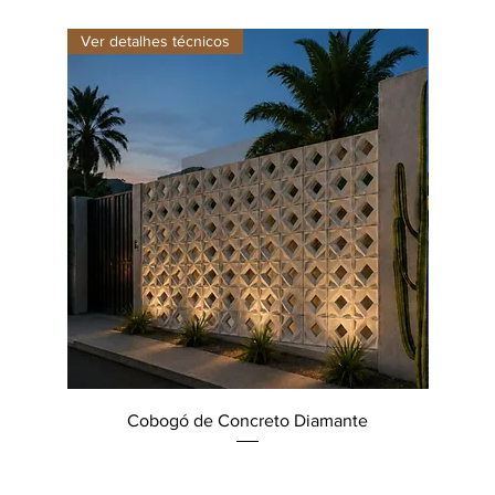
Ver detalhes técnicos
Ver det
Cobogó de Concreto Diamante