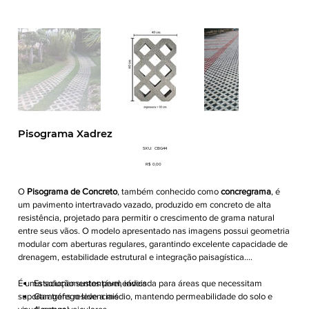
Pisograma Xadrez
SKU
SKU:
CBG44
CBG44
Preço
R$ 0,00
O
Pisograma de Concreto
, também conhecido como
concregrama
, é
um pavimento intertravado vazado, produzido em concreto de alta
resistência, projetado para permitir o crescimento de grama natural
entre seus vãos. O modelo apresentado nas imagens possui geometria
modular com aberturas regulares, garantindo excelente capacidade de
drenagem, estabilidade estrutural e integração paisagística.
É uma solução sustentável, indicada para áreas que necessitam
Estacionamentos permeáveis
suportar tráfego leve a médio, mantendo permeabilidade do solo e
Garagens residenciais