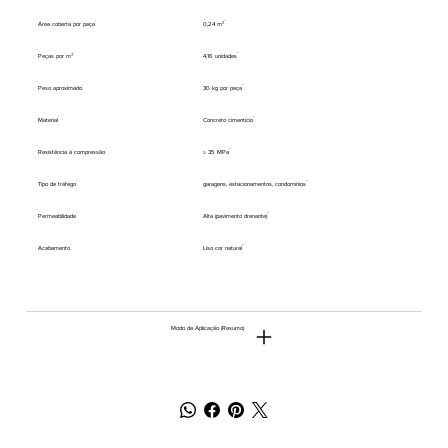
Área coberta por peça
0,24 m²
Peças por m²
4,16 unidades
Peso aproximado
30 kg por peça
Material
Concreto cimentício
Resistência à compressão
≥ 35 MPa
Tipo de tráfego
garagens, estacionamentos, condomínios
Permeabilidade
Alta (pavimento drenante)
Acabamento
Liso cor natural
Modo de Aplicação (Resumo)