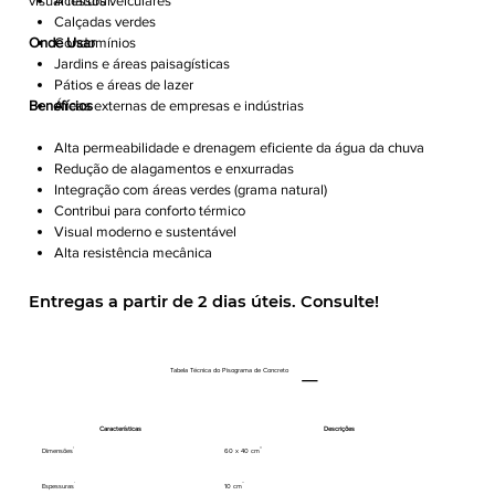
visual natural.
Acessos veiculares
Calçadas verdes
Onde Usar
Condomínios
Jardins e áreas paisagísticas
Pátios e áreas de lazer
Benefícios
Áreas externas de empresas e indústrias
Alta permeabilidade e drenagem eficiente da água da chuva
Redução de alagamentos e enxurradas
Integração com áreas verdes (grama natural)
Contribui para conforto térmico
Visual moderno e sustentável
Alta resistência mecânica
Fácil manutenção
Produto ecológico e durável
Entregas a partir de 2 dias úteis. Consulte!
Tabela Técnica do Pisograma de Concreto
Características
Descrições
Dimensões
60 x 40 cm
Espessuras
10 cm