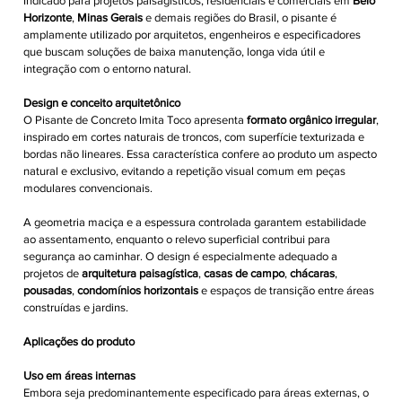
Indicado para projetos paisagísticos, residenciais e comerciais em
Belo
Horizonte
,
Minas Gerais
e demais regiões do Brasil, o pisante é
amplamente utilizado por arquitetos, engenheiros e especificadores
que buscam soluções de baixa manutenção, longa vida útil e
integração com o entorno natural.
Design e conceito arquitetônico
O Pisante de Concreto Imita Toco apresenta
formato orgânico irregular
,
inspirado em cortes naturais de troncos, com superfície texturizada e
bordas não lineares. Essa característica confere ao produto um aspecto
natural e exclusivo, evitando a repetição visual comum em peças
modulares convencionais.
A geometria maciça e a espessura controlada garantem estabilidade
ao assentamento, enquanto o relevo superficial contribui para
segurança ao caminhar. O design é especialmente adequado a
projetos de
arquitetura paisagística
,
casas de campo
,
chácaras
,
pousadas
,
condomínios horizontais
e espaços de transição entre áreas
construídas e jardins.
Aplicações do produto
Uso em áreas internas
Embora seja predominantemente especificado para áreas externas, o