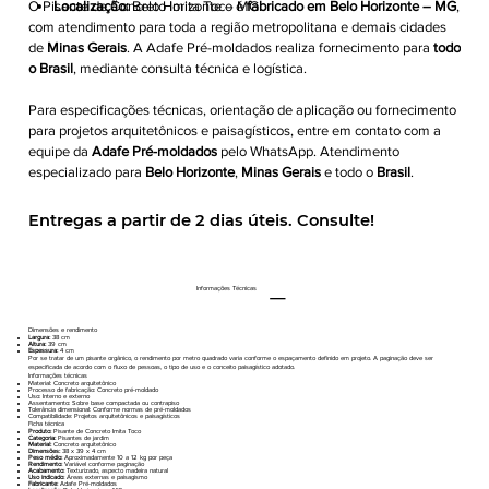
O Pisante de Concreto Imita Toco é
Localização:
Belo Horizonte – MG
fabricado em Belo Horizonte – MG
,
com atendimento para toda a região metropolitana e demais cidades
de
Minas Gerais
. A Adafe Pré-moldados realiza fornecimento para
todo
o Brasil
, mediante consulta técnica e logística.
Para especificações técnicas, orientação de aplicação ou fornecimento
para projetos arquitetônicos e paisagísticos, entre em contato com a
equipe da
Adafe Pré-moldados
pelo WhatsApp. Atendimento
especializado para
Belo Horizonte
,
Minas Gerais
e todo o
Brasil
.
Entregas a partir de 2 dias úteis. Consulte!
Informações Técnicas
Dimensões e rendimento
Largura:
38 cm
Altura:
39 cm
Espessura:
4 cm
Por se tratar de um pisante orgânico, o rendimento por metro quadrado varia conforme o espaçamento definido em projeto. A paginação deve ser
especificada de acordo com o fluxo de pessoas, o tipo de uso e o conceito paisagístico adotado.
Informações técnicas
Material: Concreto arquitetônico
Processo de fabricação: Concreto pré-moldado
Uso: Interno e externo
Assentamento: Sobre base compactada ou contrapiso
Tolerância dimensional: Conforme normas de pré-moldados
Compatibilidade: Projetos arquitetônicos e paisagísticos
Ficha técnica
Produto:
Pisante de Concreto Imita Toco
Categoria:
Pisantes de jardim
Material:
Concreto arquitetônico
Dimensões:
38 x 39 x 4 cm
Peso médio:
Aproximadamente 10 a 12 kg por peça
Rendimento:
Variável conforme paginação
Acabamento:
Texturizado, aspecto madeira natural
Uso indicado:
Áreas externas e paisagismo
Fabricante:
Adafe Pré-moldados