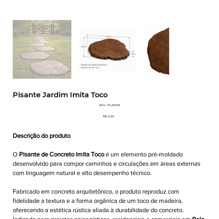
Pisante Jardim Imita Toco
SKU
SKU:
PLJ0506
PLJ0506
Preço
R$ 0,00
Descrição do produto
O
Pisante de Concreto Imita Toco
é um elemento pré-moldado
desenvolvido para compor caminhos e circulações em áreas externas
com linguagem natural e alto desempenho técnico.
Fabricado em concreto arquitetônico, o produto reproduz com
fidelidade a textura e a forma orgânica de um toco de madeira,
oferecendo a estética rústica aliada à durabilidade do concreto.