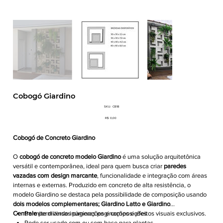
Cobogó Giardino
SKU
SKU:
CB18
CB18
Preço
R$ 0,00
Cobogó de Concreto Giardino
O
cobogó de concreto modelo Giardino
é uma solução arquitetônica
versátil e contemporânea, ideal para quem busca criar
paredes
vazadas com design marcante
, funcionalidade e integração com áreas
internas e externas. Produzido em concreto de alta resistência, o
modelo Giardino se destaca pela possibilidade de composição usando
dois modelos complementares; Giardino Latto e Giardino
Centrale
Permite diversas paginações e composições
permitindo inúmeras paginações e efeitos visuais exclusivos.
Pode ser usado com ou sem base para plantas