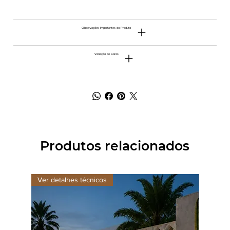
Observações Importantes do Produto
Variação de Cores
Produtos relacionados
Ver detalhes técnicos
Ver det