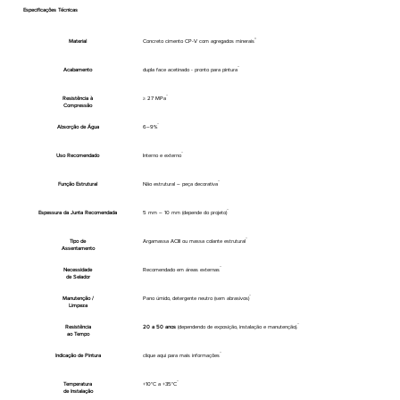
Especificações Técnicas
Material
Concreto cimento CP-V com agregados minerais
Acabamento
dupla face acetinado - pronto para pintura
Resistência à
≥ 27 MPa
Compressão
Absorção de Água
6–9%
Uso Recomendado
Interno e externo
Função Estrutural
Não estrutural – peça decorativa
Espessura da Junta Recomendada
5 mm – 10 mm (depende do projeto)
Tipo de
Argamassa ACIII ou massa colante estrutural
Assentamento
Necessidade
Recomendado em áreas externas
de Selador
Manutenção /
Pano úmido, detergente neutro (sem abrasivos)
Limpeza
Resistência
20 a 50 anos
(dependendo de exposição, instalação e manutenção).
ao Tempo
Indicação de Pintura
clique aqui para mais informações
Temperatura
+10°C a +35°C
de Instalação