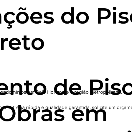
ações do Pis
reto
nto de Pis
 condomínios em Belo Horizonte e região metropolitana.
a Obras em
com entrega rápida e qualidade garantida, solicite um orçam