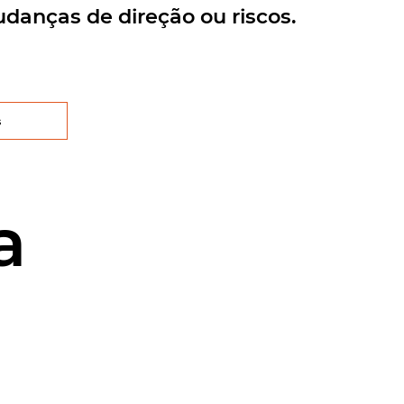
danças de direção ou riscos.
s
a