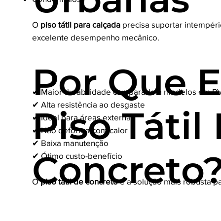
O
piso tátil para calçada
precisa suportar intempérie
excelente desempenho mecânico.​
Por Que E
✔ Maior durabilidade comparado a modelos em P
✔ Alta resistência ao desgaste
Piso Tátil
✔ Ideal para áreas externas
✔ Não deforma com calor
✔ Baixa manutenção
Concreto
✔ Ótimo custo-benefício
O
piso tátil de concreto
é a solução mais robusta p