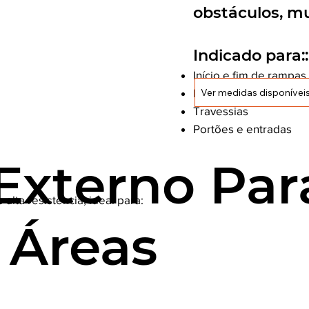
obstáculos, mu
Indicado para::
Início e fim de rampas
Ver medidas disponívei
Escadas
Travessias
Portões e entradas
 Externo Par
alta resistência, ideal para:
 Áreas