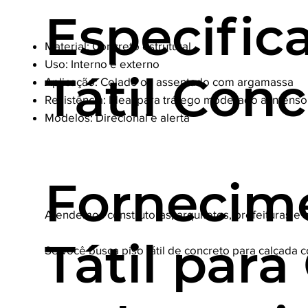
Especific
Material: Concreto estrutural
Uso: Interno e externo
Tátil Conc
Aplicação: Colado ou assentado com argamassa
Resistência: Ideal para tráfego moderado a intenso
Modelos: Direcional e alerta
Fornecime
Atendemos construtoras, arquitetos, prefeituras e
Tátil par
Se você busca piso tátil de concreto para calçada 