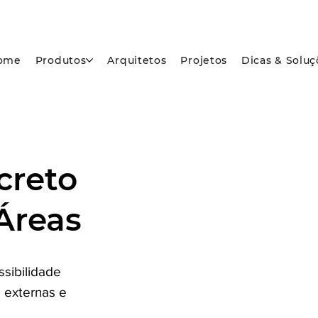
ome
Produtos
Arquitetos
Projetos
Dicas & Soluç
creto
Áreas
ssibilidade
s externas e