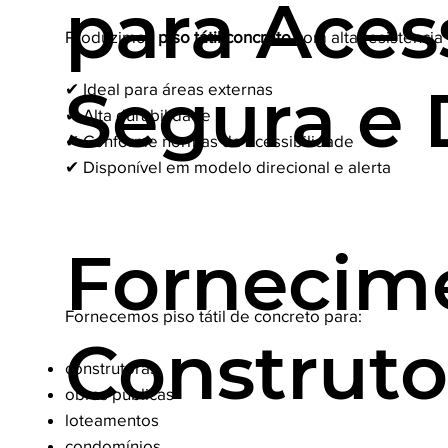
para Aces
Produzimos
piso tátil concreto
com alta resistência
Segura e 
✔ Ideal para áreas externas
✔ Alta durabilidade
✔ Conforme normas de acessibilidade
✔ Disponível em modelo direcional e alerta
Fornecim
Fornecemos piso tátil de concreto para:
Construto
construtoras
obras públicas
loteamentos
condomínios