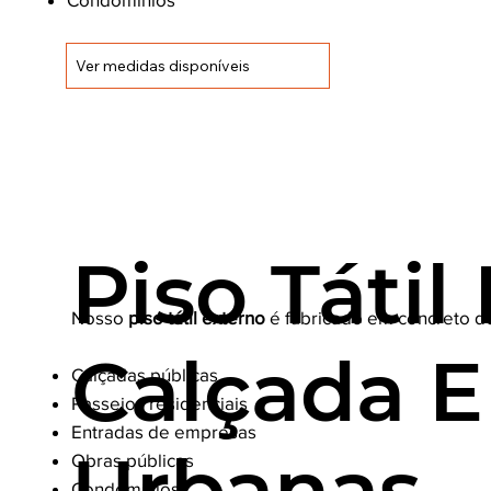
Ver medidas disponíveis
Piso Tátil
Nosso
piso tátil externo
é fabricado em concreto de 
Calçada E
Calçadas públicas
Passeios residenciais
Entradas de empresas
Urbanas
Obras públicas
Condomínios