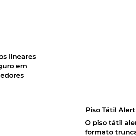
vos lineares
guro em
redores
Piso Tátil Ale
O piso tátil a
formato trunca