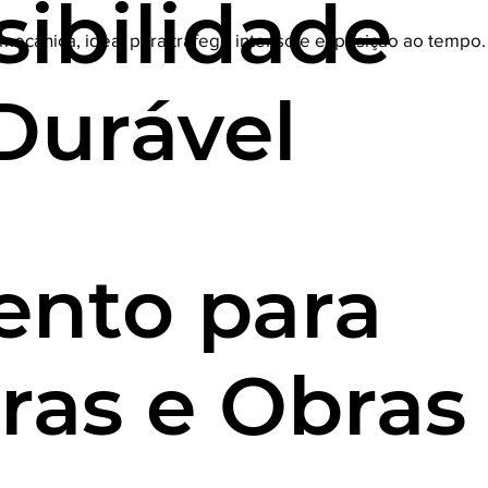
sibilidade
 mecânica, ideal para tráfego intenso e exposição ao tempo.
Durável
ento para
ras e Obras