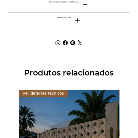
Observações Importantes do Produto
Variação de Cores
Produtos relacionados
Ver detalhes técnicos
Ver det